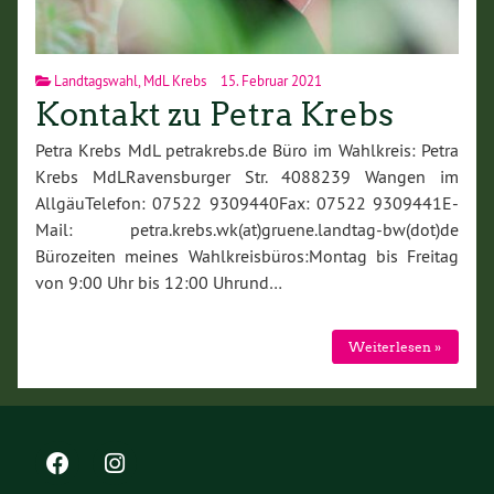
Landtagswahl
,
MdL Krebs
15. Februar 2021
Kontakt zu Petra Krebs
Petra Krebs MdL petrakrebs.de Büro im Wahlkreis: Petra
Krebs MdLRavensburger Str. 4088239 Wangen im
AllgäuTelefon: 07522 9309440Fax: 07522 9309441E-
Mail: petra.krebs.wk(at)gruene.landtag-bw(dot)de
Bürozeiten meines Wahlkreisbüros:Montag bis Freitag
von 9:00 Uhr bis 12:00 Uhrund…
Weiterlesen »