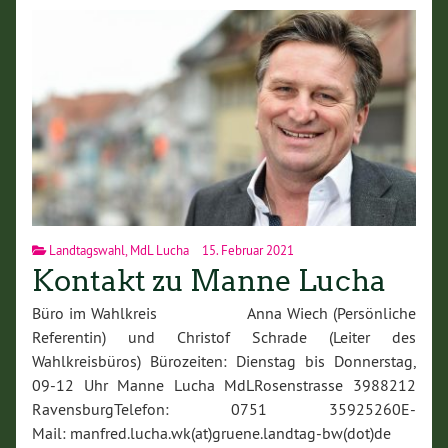
Landtagswahl
,
MdL Lucha
15. Februar 2021
Kontakt zu Manne Lucha
Büro im Wahlkreis Anna Wiech (Persönliche
Referentin) und Christof Schrade (Leiter des
Wahlkreisbüros) Bürozeiten: Dienstag bis Donnerstag,
09-12 Uhr Manne Lucha MdLRosenstrasse 3988212
RavensburgTelefon: 0751 35925260E-
Mail: manfred.lucha.wk(at)gruene.landtag-bw(dot)de